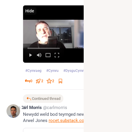
Hide
#
Cymraeg
#
Cymru
#
DysguCymraeg
…and 1 more
0
2
2
Continued thread
Jun 29
Carl Morris
@carlmorris
Newydd weld bod teyrnged newydd iddi gan Rocet 
Arwel Jones 
rocet.substack.com/p/phyllis-k