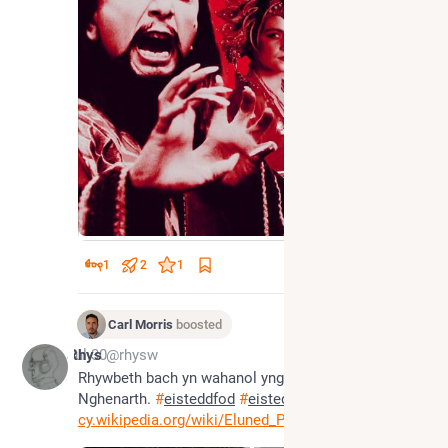
1
2
1
Carl Morris
boosted
*
Jul 30
Rhys
@rhysw
Rhywbeth bach yn wahanol yng Mharc Eluned yng 
Nghenarth. 
#
eisteddfod
#
eisteddfod
cy.wikipedia.org/wiki/Eluned_P