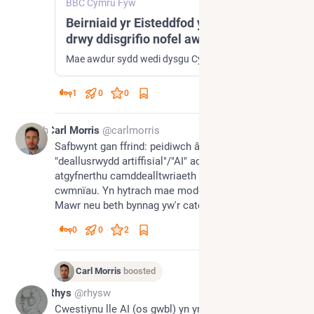
BBC Cymru Fyw
Beirniaid yr Eisteddfod yn 'sarhaus'
drwy ddisgrifio nofel awdur fel un gan
AI
Mae awdur sydd wedi dysgu Cymraeg wedi dweud fod beirniaid Gwobr Goffa Daniel Owen yn "sarhaus" tuag at ei nofel.
1
0
0
14h
Carl Morris
@carlmorris
Safbwynt gan ffrind: peidiwch â ddweud 
"deallusrwydd artiffisial"/"AI" achos mae hynny yn 
atgyfnerthu camddealltwriaeth ac ymgyrch PR y 
cwmnïau. Yn hytrach mae modd dweud Model Iaith 
Mawr neu beth bynnag yw'r categori penodol.
0
0
2
Carl Morris
boosted
1d
Rhys
@rhysw
Cwestiynu lle AI (os gwbl) yn yr Eisteddfod. 