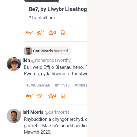
Llwybr Llaethog
Be?, by Llwybr Llaethog
7 track album
0
1
3
Carl Morris
boosted
Jun 24
Rich
@richardnosworthy
Es i weld Effi o Blaenau heno. Ffilm ardderchog. 
Pwerus, gyda hiwmor a thristwch. 
#
EffiOBlaenau
#
ffilmiau
#
Cymraeg
0
1
4
Jun 24
Carl Morris
@carlmorris
Rhybuddion a chyngor iechyd, cau ysgolion, aros 
gartref... Mae hi'n anodd peidio meddwl am fis 
Mawrth 2020.