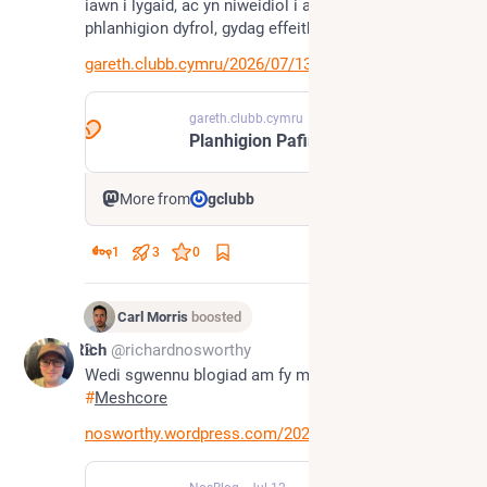
iawn i lygaid, ac yn niweidiol i anifeiliaid a 
phlanhigion dyfrol, gydag effeithiau hir-dymor“?"
gareth.clubb.cymru/2026/07/13/
gareth.clubb.cymru
Planhigion Pafin – Naturiaethwr
More from
gclubb
1
3
0
Carl Morris
boosted
Jul 12
Rich
@richardnosworthy
Wedi sgwennu blogiad am fy mhrofiadau gyda 
#
Meshcore
nosworthy.wordpress.com/2026/0