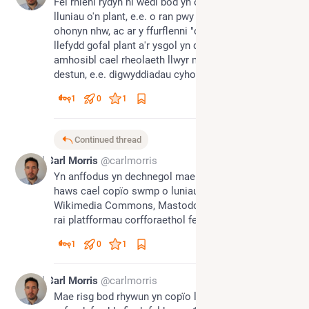
Fel rhieni rydyn ni wedi bod yn ofalus iawn gyda 
lluniau o'n plant, e.e. o ran pwy sy'n cael copi 
ohonyn nhw, ac ar y ffurflenni "caniatâd lluniau" mae 
llefydd gofal plant a'r ysgol yn darparu. Ond mae hi'n 
amhosibl cael rheolaeth llwyr mewn ambell gyd-
destun, e.e. digwyddiadau cyhoeddus.
1
0
1
Continued thread
Jul 9
Carl Morris
@carlmorris
Yn anffodus yn dechnegol mae hi'n gallu bod yn 
haws cael copïo swmp o luniau o blant sydd ar 
Wikimedia Commons, Mastodon ayyb nag y mae ar 
rai platfformau corfforaethol fel Instagram ac ati.
1
0
1
Jul 9
Carl Morris
@carlmorris
Mae risg bod rhywun yn copïo lluniau o blant ar 