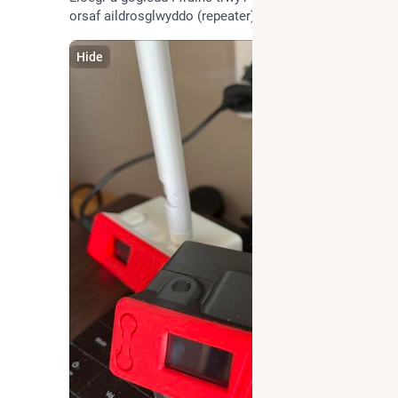
orsaf aildrosglwyddo (repeater) 'Cardiff West'
Hide