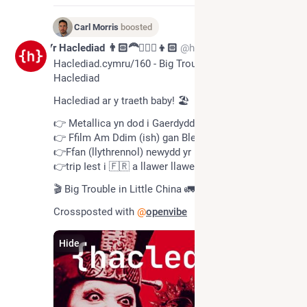
Carl Morris
boosted
4d
Yr Haclediad 👨🏻‍🦰👱🏻‍♀️👦🏻
@haclediad
Haclediad.cymru/160 - Big Trouble in Little 
Haclediad 
Haclediad ar y traeth baby! 🏖️
👉 Metallica yn dod i Gaerdydd
👉 Ffilm Am Ddim (ish) gan Blender
👉Ffan (llythrennol) newydd yr Haclediad
👉trip Iest i 🇫🇷 a llawer llawer mwy 
🎬 Big Trouble in Little China 🚛🇨🇳🇺🇸
Crossposted with 
@
openvibe
Hide