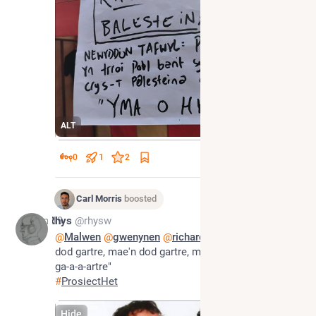
ALT
0
1
2
Carl Morris
boosted
Jun 19
Rhys
@rhysw
@
Malwen
@
gwenynen
@
richardnosworthy
 "Mae'n 
dod gartre, mae'n dod gartre, mae'n dwâd - het Nic 
ga-a-a-artre"
#
ProsiectHet
Hide