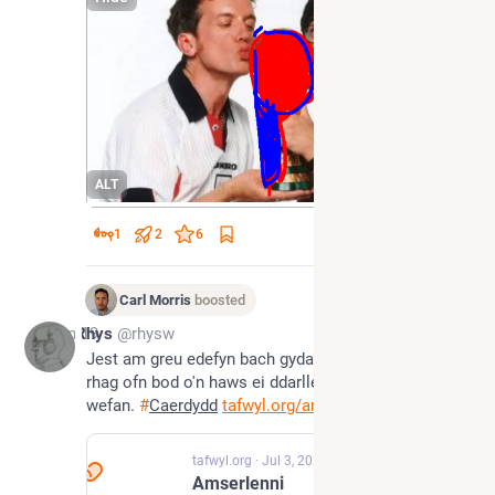
ALT
1
2
6
Carl Morris
boosted
Jun 19
Rhys
@rhysw
Jest am greu edefyn bach gyda lineups 
#
Tafwyl
, 
rhag ofn bod o'n haws ei ddarllen ar y ffôn nag ar y 
wefan. 
#
Caerdydd
tafwyl.org/amserlen/
tafwyl.org
·
Jul 3, 2023
Amserlenni