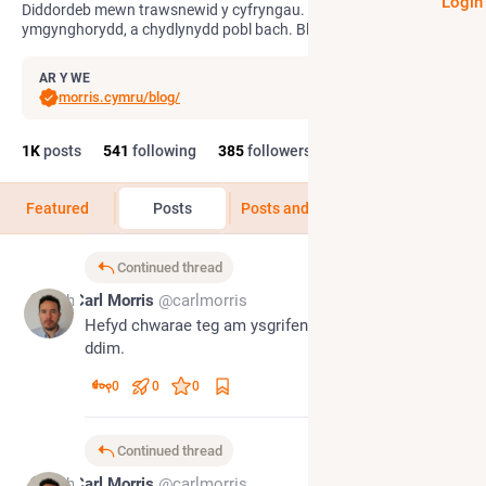
Login
Diddordeb mewn trawsnewid y cyfryngau. Datblygydd gwe,
ymgynghorydd, a chydlynydd pobl bach. Blog:
@
carl
AR Y WE
morris.cymru/blog/
1
K
posts
541
following
385
followers
Featured
Posts
Posts and replies
Media
Continued thread
14h
Carl Morris
@carlmorris
Hefyd chwarae teg am ysgrifennu nofel, allwn i 
ddim.
0
0
0
Continued thread
14h
Carl Morris
@carlmorris