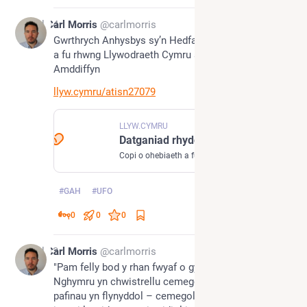
Jul 14
Carl Morris
@carlmorris
Gwrthrych Anhysbys sy’n Hedfan - copi o ohebiaeth 
a fu rhwng Llywodraeth Cymru a’r Weinyddiaeth 
Amddiffyn
llyw.cymru/atisn27079
LLYW.CYMRU
Datganiad rhyddid gwybodaeth 27079: UFO | LLYW.CYMRU
Copi o ohebiaeth a fu rhwng Llywodraeth Cymru a’r Weinyddiaeth Amddiffyn rhwng 1 Ionawr 2024 a’r presennol ynglŷn â Ffenomenau Anhysbys yn yr Awyr a Gwrthrych Anhysbys sy’n Hedfan.
#
GAH
#
UFO
0
0
0
Jul 13
Carl Morris
@carlmorris
"Pam felly bod y rhan fwyaf o gynghorau yng 
Nghymru yn chwistrellu cemegolion chwynladd ar y 
pafinau yn flynyddol – cemegolion sy’n “niweidiol 