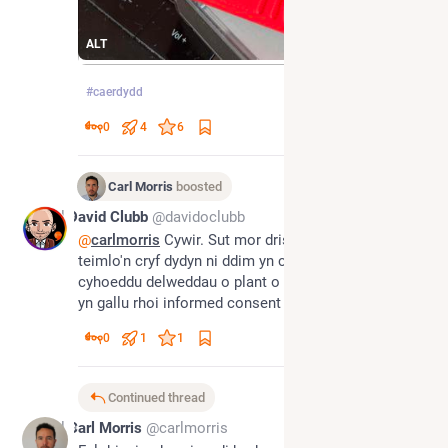
ALT
#
caerdydd
0
4
6
Carl Morris
boosted
Jul 9
David Clubb
@davidoclubb
@
carlmorris
 Cywir. Sut mor drist ydy hwn, ond dwi'n 
teimlo'n cryf dydyn ni ddim yn cael yr hawl I 
cyhoeddu delweddau o plant o gwbl. Dy'n nhw ddim 
yn gallu rhoi informed consent
0
1
1
Continued thread
Jul 9
Carl Morris
@carlmorris