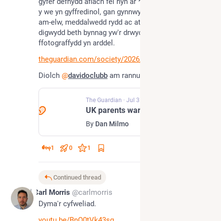
gyfer defnydd afiach fel hyn ar *unrhyw* blatfform ar 
y we yn gyffredinol, gan gynnwys y we agored, nid-
am-elw, meddalwedd rydd ac ati. Mae'n gallu 
digwydd beth bynnag yw'r drwydded hawlfraint mae'r 
ffotograffydd yn arddel.
theguardian.com/society/2026/j
Diolch 
@
davidoclubb
 am rannu'r erthygl.
The Guardian
·
Jul 3
UK parents warned over posting images of children amid AI sexual abuse fears
By
Dan Milmo
1
0
1
Continued thread
Jul 8
Carl Morris
@carlmorris
Dyma'r cyfweliad.
youtu.be/BnO0tVk43sg