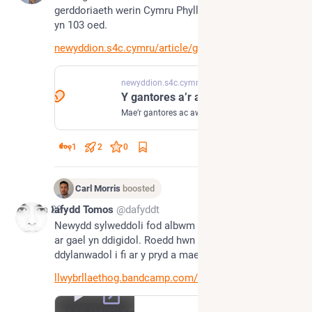
gerddoriaeth werin Cymru Phyllis Kinney wedi marw 
yn 103 oed.
newyddion.s4c.cymru/article/ga
newyddion.s4c.cymru
Y gantores a’r awdures Phyllis Kinney wedi marw yn 103 oed
Mae’r gantores ac awdures blaenllaw ar gerddoriaeth werin Cymru Phyllis Kinney wedi marw yn 103 oed
1
2
0
Carl Morris
boosted
Jun 28
Dafydd Tomos
@dafyddt
Newydd sylweddoli fod albwm Llwybr Llaethog 'Be?' 
ar gael yn ddigidol. Roedd hwn yn hynod 
ddylanwadol i fi ar y pryd a mae e dal i swnio'n wych.
llwybrllaethog.bandcamp.com/al