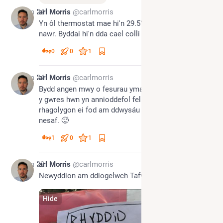
Jun 24
Carl Morris
@carlmorris
Yn ôl thermostat mae hi'n 29.5°C yn fy ystafell wely 
nawr. Byddai hi'n dda cael colli oddeutu 10 o'r rheiny.
0
0
1
Jun 24
Carl Morris
@carlmorris
Bydd angen mwy o fesurau ymarferol o ystyried bod 
y gwres hwn yn annioddefol fel y mae heb sôn am y 
rhagolygon ei fod am ddwysáu dros y ddwy noson 
nesaf. 🥵
1
0
1
Jun 20
Carl Morris
@carlmorris
Newyddion am ddiogelwch Tafwyl.
Hide