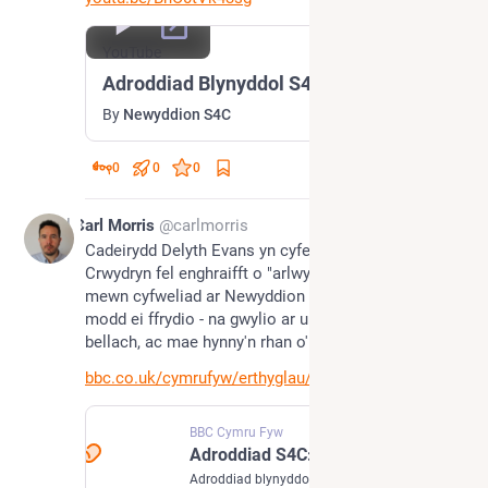
YouTube
Adroddiad Blynyddol S4C
By
Newyddion S4C
0
0
0
Jul 8
Carl Morris
@carlmorris
Cadeirydd Delyth Evans yn cyfeirio at ffilm Y 
Crwydryn fel enghraifft o "arlwy gwych" y sianel 
mewn cyfweliad ar Newyddion S4C ond does dim 
modd ei ffrydio - na gwylio ar unrhyw fformat - 
bellach, ac mae hynny'n rhan o'r broblem.
bbc.co.uk/cymrufyw/erthyglau/c
BBC Cymru Fyw
Adroddiad S4C: Mwy yn gwylio'n ddigidol wrth i lai wylio ar deledu
Adroddiad blynyddol S4C yn nodi bod "cyfran y gwylio yn parhau'n is na'r lefel rydym yn anelu ati" ond bod oriau ffrydio S4C wedi cyrraedd y lefel uchaf erioed.