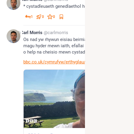
* cystadleuaeth genedlaethol hefyd
1
0
0
14h
Carl Morris
@carlmorris
Os nad yw rhywun eisiau beirniadaeth ac eisiau 
magu hyder mewn iaith, efallai bod pethau sy'n fwy 
o help na cheisio mewn cystadleuaeth...?
bbc.co.uk/cymrufyw/erthyglau/c