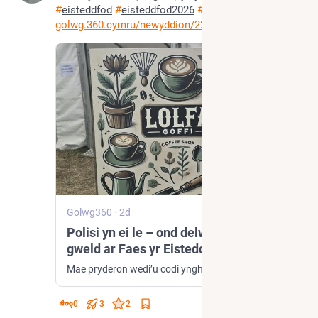
#
eisteddfod
#
eisteddfod2026
#
AI
golwg.360.cymru/newyddion/2203
Golwg360
·
2d
Polisi yn ei le – ond delweddau AI i’w
gweld ar Faes yr Eisteddfod
Mae pryderon wedi’u codi ynghylch defnyddio deallusrwydd artiffisial i greu posteri a delweddau sydd i’w gweld ar Faes Eisteddfod Genedlaethol y Garreg Las. Mewn neges ar LinkedIn, dywedodd yr awdur a’r cyfieithydd Eben Myrddin Muse ei bod yn “od” gweld sawl poster – rhai’n rhan o weithgarwch swyddogol yr Eisteddfod ac eraill wedi’u creu gan fusnesau – a oedd, yn ei farn ef, yn amlwg wedi’u cynhyrchu drwy ddefnyddio AI.
0
3
2