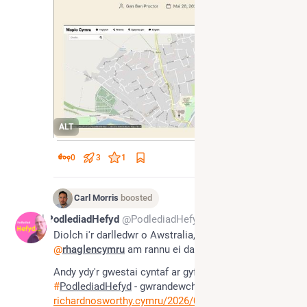
ALT
0
3
1
Carl Morris
boosted
Jul 1
PodlediadHefyd
@PodlediadHefyd
Diolch i'r darlledwr o Awstralia, Andy Bell 
@
rhaglencymru
 am rannu ei daith dysgu Cymraeg. 
Andy ydy'r gwestai cyntaf ar gyfres newydd o 
#
PodlediadHefyd
 - gwrandewch i'r sgwrs gyfan yma: 
richardnosworthy.cymru/2026/07