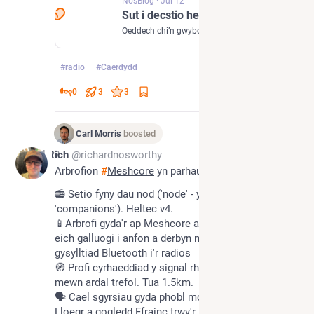
NosBlog
·
Jul 12
Sut i decstio heb ryngrwyd – gyda Meshcore
Oeddech chi’n gwybod bod pobl yn adeiladu rhwydwaith cyfathrebu DIY ar draws y byd? Dim rhyngrwyd, dim biliau – mae Meshcore yn feddalwedd rhydd, sy’n cael ei ddefnyddio gyda radi…
#
radio
#
Caerdydd
0
3
3
Carl Morris
boosted
Jul 12
Rich
@richardnosworthy
Arbrofion 
#
Meshcore
 yn parhau. Erbyn hyn dwi wedi:
📻 Setio fyny dau nod ('node' - y radios bach neu 
'companions'). Heltec v4.
📱Arbrofi gyda'r ap Meshcore ar iOS. Mae hen yn 
eich galluogi i anfon a derbyn negeseuon trwy 
gysylltiad Bluetooth i'r radios
🧭 Profi cyrhaeddiad y signal rhwng dau ddyfais 
mewn ardal trefol. Tua 1.5km.
🗣️ Cael sgyrsiau gyda phobl mor bell a dwyrain 
Lloegr a gogledd Ffrainc trwy'r mesh, gan gysylltu â'r 