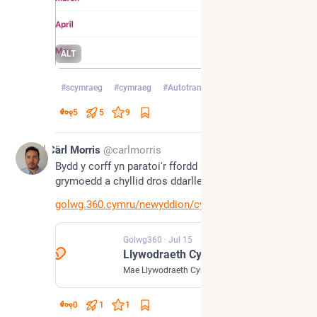
ALT
#
scymraeg
#
cymraeg
#
AutotranslateFail
5
5
9
Jul 15
Carl Morris
@carlmorris
Bydd y corff yn paratoi'r ffordd ar gyfer datganoli 
grymoedd a chyllid dros ddarlledu a chyfathrebu.
golwg.360.cymru/newyddion/cymr
Golwg360
·
Jul 15
Llywodraeth Cymru’n cymryd cam cyntaf tuag at awdurdod darlledu cysgodol
Mae Llywodraeth Cymru wedi cyhoeddi cynlluniau i sefydlu gweithgor fydd yn arwain at greu Awdurdod Darlledu a Chyfathrebu Cysgodol i Gymru. Dywedodd Heledd Fychan, Trefnydd, Prif Chwip a Gweinidog Cabinet dros Ddiwylliant a Chwaraeon, mai’r nod yw “gwarchod a chryfhau” platfformau cyfryngau gwasanaeth cyhoeddus lleol a chenedlaethol yng Nghymru.
0
1
1