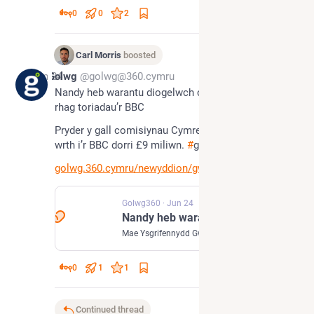
0
0
2
Carl Morris
boosted
Jun 24
Golwg
@golwg@360.cymru
Nandy heb warantu diogelwch cynnwys Cymraeg 
rhag toriadau’r BBC
Pryder y gall comisiynau Cymreig ostwng ymhellach 
wrth i’r BBC dorri £9 miliwn. 
#
gwleidyddiaeth
golwg.360.cymru/newyddion/gwle
Golwg360
·
Jun 24
Nandy heb warantu diogelwch cynnwys Cymraeg rhag toriadau’r BBC
Mae Ysgrifennydd Gwladol Llywodraeth y Deyrnas Unedig dros Ddiwylliant wedi osgoi gwarantu y bydd cynnwys Cymraeg yn cael ei ddiogelu rhag toriadau BBC Cymru Wales. Holodd Ann Davies, Aelod Seneddol Plaid Cymru, Lisa Nandy am y toriadau arfaethedig o £9 miliwn yng Nghymru erbyn diwedd blwyddyn ariannol 2027–28.
0
1
1
Continued thread