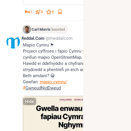
1
0
2
Carl Morris
boosted
Jul 7
Meddal.Com
@meddalcom
Mapio Cymru 🏴󠁧󠁢󠁷󠁬󠁳󠁿 
Project cyffroes i fapio Cymru yn Gymraeg ar sail 
cynllun mapio OpenStreetMap.
Hawdd ei ddefnyddio a chyfrannu manylion enwau 
strydoedd a phentrefi yn eich ardal chi ato 
Beth amdani? 😀 
Gwefan: 
mapio.cymru/
#
GwneudNidDweud
Hide