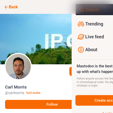
Back
Trending
Live feed
About
Mastodon is the best
Follow
up with what's happen
Follow anyone across the fedi
in chronological order. No al
clickbait in sight.
Carl Morris
@
carlmorris
toot.wales
Create acc
Follow