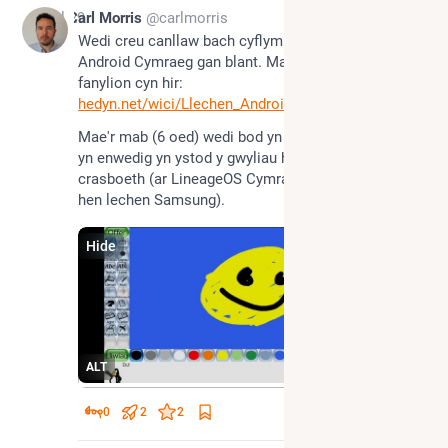
Jul 29
Carl Morris
@carlmorris
Wedi creu canllaw bach cyflym a ryff i ddefnydd o 
Android Cymraeg gan blant. Mae bwriad o roi mwy o 
fanylion cyn hir:
hedyn.net/wici/Llechen_Android
Mae'r mab (6 oed) wedi bod yn mwynhau Tux Paint 
yn enwedig yn ystod y gwyliau haf, ac ar y diwrnodau 
crasboeth (ar LineageOS Cymraeg sy'n rhedeg ar 
hen lechen Samsung).
Hide
ALT
0
2
2