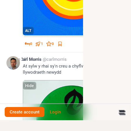
ALT
0
1
0
Jun 18
Carl Morris
@carlmorris
At sylw y rhai sy'n creu a chyflwyno fideos y 
llywodraeth newydd
Hide
Create account
Login