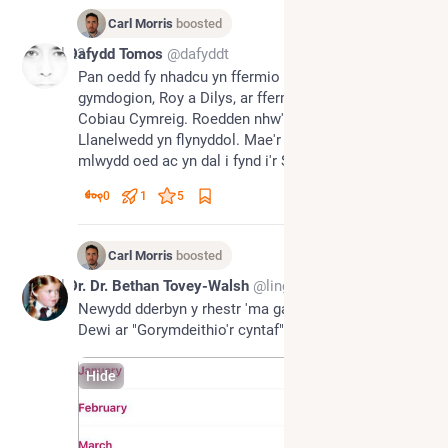
Carl Morris
boosted
Jul 23
Dafydd Tomos
@dafyddt
Pan oedd fy nhadcu yn ffermio roedd ganddo 
gymdogion, Roy a Dilys, ar fferm oedd yn bridio 
Cobiau Cymreig. Roedden nhw'n mynd i Sioe 
Llanelwedd yn flynyddol. Mae'r ddau nawr yn 95 
mlwydd oed ac yn dal i fynd i'r Sioe!
0
1
5
Carl Morris
boosted
Jul 9
Dr. Dr. Bethan Tovey-Walsh
@linguacelta
Newydd dderbyn y rhestr 'ma gan Y Gŵr. Dydd Gŵyl 
Dewi ar "Gorymdeithio'r cyntaf" o hyn 'mlaen, ôcê?
Hide