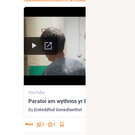
YouTube
Paratoi am wythnos yr Eisteddfod
By
Eisteddfod Genedlaethol
0
2
2