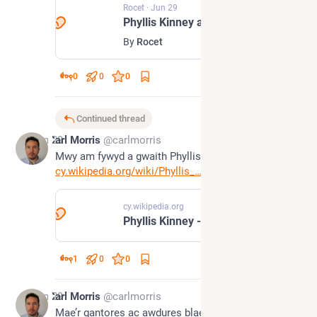
Rocet
·
Jun 29
Phyllis Kinney a'r Gymraeg: Cofio Hen Ffrind
By
Rocet
0
0
0
Continued thread
Jun 29
Carl Morris
@carlmorris
Mwy am fywyd a gwaith Phyllis Kinney: 
cy.wikipedia.org/wiki/Phyllis_
cy.wikipedia.org
Phyllis Kinney - Wicipedia
1
0
0
Jun 29
Carl Morris
@carlmorris
Mae’r gantores ac awdures blaenllaw ar 