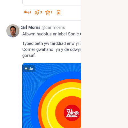
1
3
1
Jun 19
Carl Morris
@carlmorris
Albwm hudolus ar label Sonic Cathedral. 
Tybed beth yw tarddiad enw yr artist? Mae dau Pye 
Corner gwahanol yn y de ddwyrain gan gynnwys 
gorsaf.
Hide