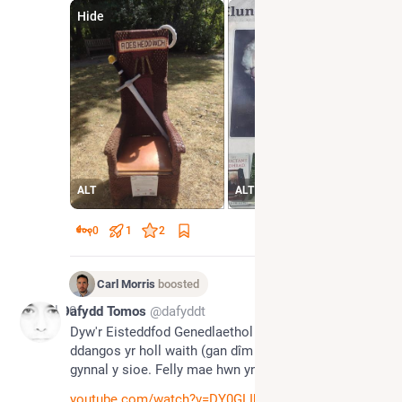
Hide
ALT
ALT
0
1
2
Carl Morris
boosted
Jul 30
Dafydd Tomos
@dafyddt
Dyw'r Eisteddfod Genedlaethol ddim mor dda am 
ddangos yr holl waith (gan dîm bach) sydd angen i 
gynnal y sioe. Felly mae hwn yn dda.
youtube.com/watch?v=DY0GLIhyhtk